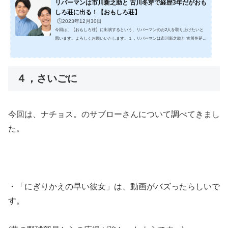
リバーマンは市川新之助と 古川冬芽で経歴3年だがおも
しろ荘に出る！【おもしろ荘】
🕒️2023年12月30日
今回は、【おもしろ荘】に出演するという、リバーマンのお2人を取り上げたいと
思います。よろしくお願いいたします。１，リバーマンは市川新之助と 古川冬芽
で！リバーマンという、お笑いのコンビは、引用元：https://www.watanabepro.co.jp/
mypage/市川新之助さん(左) 古川冬芽さん(右)の2人です。 市川新之助さんと古川
冬芽さんは、大正大学でコンビを組んで、２人でお笑いをやろうと、決めたのでし
た。 リバーマンは、ワタナベエンターテインメントに入って1年目になります。大
４，さいごに
学時代は演劇サークルに所属しており、当時...
今回は、ナチョス。のサブローさんについて調べてきまし
た。
・「にぎりかえの早い彼女」は、動画がバズったらしいで
す。