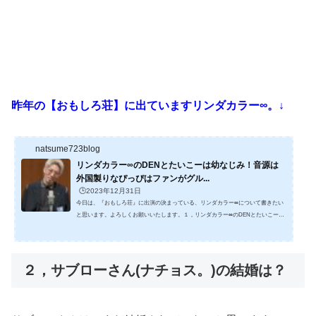
昨年の【おもしろ荘】に出ていますリンダカラー∞。↓
natsume723blog
リンダカラー∞のDENとたいこーは幼なじみ！音源は
外国製りなぴっぴはファンがグル...
🕒️2023年12月31日
今日は、『おもしろ荘』に出演の決まっている、リンダカラー∞について書きたい
と思います。よろしくお願いいたします。１，リンダカラー∞のDENとたいこーは
幼なじみ！お笑いの方は、幼馴染の人たちがコンビを組む方が多いのですね。 リン
ダカラー∞のDENさんとたいこーさんは、横須賀市立久里浜小学校3年生の時にク
ラスメートになって以来の仲で、小学校のときもコンビを組んでお笑いをやってク
ラスのみんなを楽しませていました。久里浜小学校に通っていた二人は３年の時に
２，サブローさん(ナチョス。)の結婚は？
同じクラスになって以来、「ずっと一緒にいた」と口を揃...