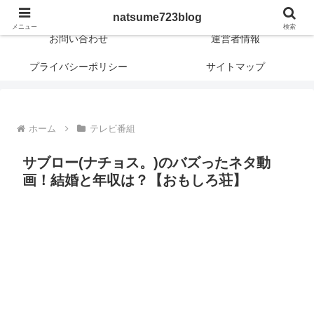
日常に新しさや興味深さや面白さを！
natsume723blog
メニュー
検索
お問い合わせ
運営者情報
プライバシーポリシー
サイトマップ
ホーム
テレビ番組
サブロー(ナチョス。)のバズったネタ動
画！結婚と年収は？【おもしろ荘】