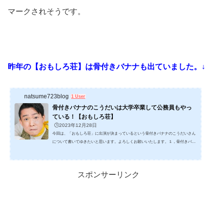
マークされそうです。
昨年の【おもしろ荘】は骨付きバナナも出ていました。↓
natsume723blog
1 User
骨付きバナナのこうだいは大学卒業して公務員もやっ
ている！【おもしろ荘】
🕒️2023年12月28日
今回は、「おもしろ荘」に出演が決まっているという骨付きバナナのこうだいさん
について書いてゆきたいと思います。よろしくお願いいたします。１，骨付きバナ
ナのこうだいさんは？「骨付きバナナ」は、福居滉大(ふくいこうだい)さんとうえ
しと呼ばれる上芝拓輝（うえしばひろき）さんの二人組のお笑い芸人のコンビで
す。 福居滉大(ふくいこうだい)さんは、こうだい、と呼ばれます。 おもしろ荘に、
スポンサーリンク
骨付きバナナが出ることになったよ🙋‍♂️公務員でも出れるんだね！ゲストの方々も豪
華なので、年...