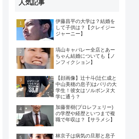
人気記事
伊藤昌平の大学は？結婚を
して子供は？【クレイジー
ジャーニー】
塙山キャバレー全店とあー
ちゃん結婚についても【ノ
ンフィクション】
【顔画像】辻十斗(辻仁成と
中山美穂の息子)はパリの大
学生！彼女はソルボンヌ大
学に通う？
加藤誉樹(プロレフェリー)
の学歴や経歴といつまで複
職で年収は？【サラメシ】
林京子は病気の旦那と息子