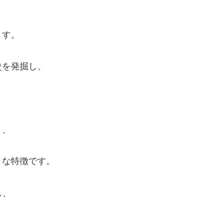
ます。
史を発掘し、
く、
きな特徴です。
し、