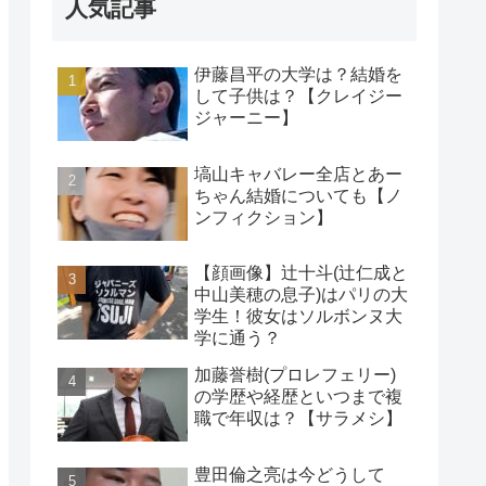
人気記事
伊藤昌平の大学は？結婚を
して子供は？【クレイジー
ジャーニー】
塙山キャバレー全店とあー
ちゃん結婚についても【ノ
ンフィクション】
【顔画像】辻十斗(辻仁成と
中山美穂の息子)はパリの大
学生！彼女はソルボンヌ大
学に通う？
加藤誉樹(プロレフェリー)
の学歴や経歴といつまで複
職で年収は？【サラメシ】
豊田倫之亮は今どうして