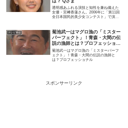
は？ Qさま
透明感あふれる演技と知性を兼ね備えた
女優・宮﨑香蓮さん。2006年に「第11回
全日本国民的美少女コンテスト」で演技
部門賞を受賞し、10代から数々のドラマ
や映画で活躍してきました。さらに、芸
能活動を続けながら難関・早稲田大学を
菊池武一はマグロ漁の「ミスター
テレビ番組
卒業したことでも...
パーフェクト」！青森・大間の伝
説の漁師とは？プロフェッショナ
ル
菊池武一はマグロ漁の「ミスターパーフ
ェクト」！青森・大間の伝説の漁師と
は？プロフェッショナル
スポンサーリンク