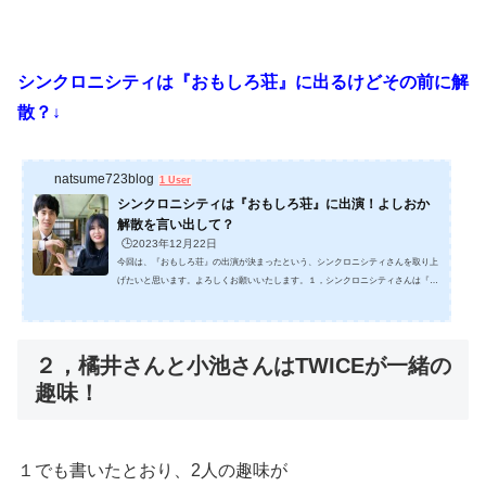
シンクロニシティは『おもしろ荘』に出るけどその前に解
散？↓
natsume723blog
1 User
シンクロニシティは『おもしろ荘』に出演！よしおか
解散を言い出して？
🕒️2023年12月22日
今回は、『おもしろ荘』の出演が決まったという、シンクロニシティさんを取り上
げたいと思います。よろしくお願いいたします。１，シンクロニシティさんは『お
もしろ荘』に出演！シンクロニシティは、西野諒太郎さんとよしおかさんが2017年
7月に結成します。「M-1グランプリ」で2018年から2020まで3年連続で準々決勝、2
022年は準決勝に進出し、テレビ番組では「スクール革命！」（日本テレビ系）や
「笑いの創造神たち」（NHK総合）などに出演しています。 シンクロニシティ↑西
２，橘井さんと小池さんはTWICEが一緒の
野諒太郎さんと よしおかさん(右)引用元：https...
趣味！
１でも書いたとおり、2人の趣味が