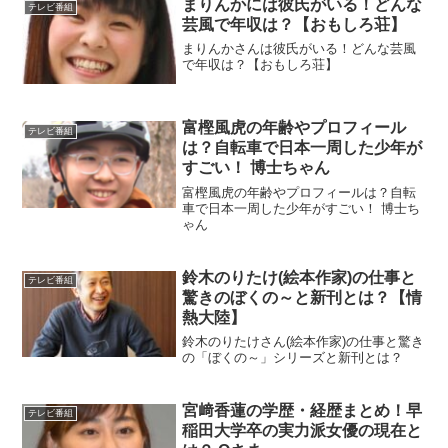
まりんかには彼氏がいる！どんな
テレビ番組
芸風で年収は？【おもしろ荘】
まりんかさんは彼氏がいる！どんな芸風
で年収は？【おもしろ荘】
富樫風虎の年齢やプロフィール
テレビ番組
は？自転車で日本一周した少年が
すごい！ 博士ちゃん
富樫風虎の年齢やプロフィールは？自転
車で日本一周した少年がすごい！ 博士ち
ゃん
鈴木のりたけ(絵本作家)の仕事と
テレビ番組
驚きのぼくの～と新刊とは？【情
熱大陸】
鈴木のりたけさん(絵本作家)の仕事と驚き
の「ぼくの～」シリーズと新刊とは？
宮﨑香蓮の学歴・経歴まとめ！早
テレビ番組
稲田大学卒の実力派女優の現在と