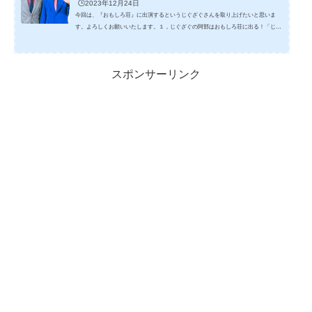
🕒️2023年12月24日
今回は、『おもしろ荘』に出演するというじぐざぐさんを取り上げたいと思いま
す。よろしくお願いいたします。１，じぐざぐの阿部はおもしろ荘に出る！「じぐ
ざぐ」というコンビは、阿部未来（あべまさき）さんとジャンプさんの2人で構成
されています。 ↑ じぐざぐ阿部未来(左) ジャンプ(右) 引用元：https://www.p-
jinriki.com/talent/阿部さんは、JCA(お笑いの学校のような所)で初対面の話したこと
スポンサーリンク
も無い人に、一緒に組もう！と言われてびっくりします。それが、ジャンプさんだ
った訳ですが。 じぐざぐは、２人が仲良...