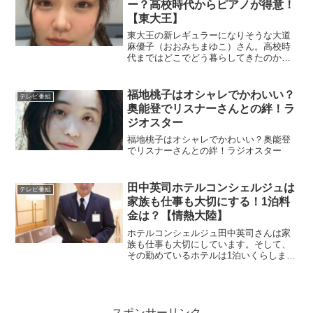
ー？高校時代からピアノが得意！
【東大王】
東大王の新レギュラーになりそうな大道
麻優子（おおみちまゆこ）さん。高校時
代まではどこでどう暮らしてきたのか？
また、英語とピアノが得意と言われてい
ますが、どのくらいできるのか…そうい
ったことを調べてみました。とてもスゴ
福地桃子はオシャレでかわいい？
テレビ番組
イ方です。お母様はピアノ教師をしてら
奥能登でリスナーさんとの絆！ラ
して、お父様ヴァイオリンを演奏できる
ジオスター
とか。音楽家家族みたいです。
福地桃子はオシャレでかわいい？奥能登
でリスナーさんとの絆！ラジオスター
田中英司ホテルコンシェルジュは
テレビ番組
家族も仕事も大切にする！1泊料
金は？【情熱大陸】
ホテルコンシェルジュ田中英司さんは家
族も仕事も大切にしています。そして、
その勤めているホテルは1泊いくらします
か？
スポンサーリンク