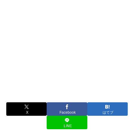
X
Facebook
はてブ
LINE