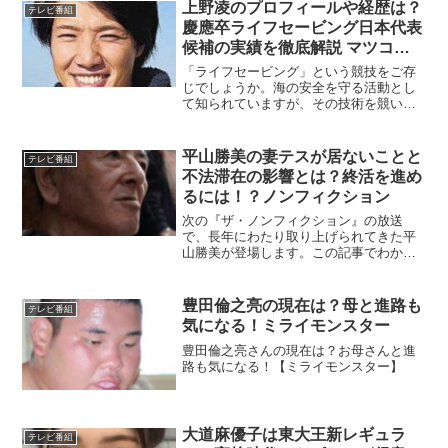
上野凌のプロフィールや経歴は？
テレビ番組
慶應卒ライフセービング日本代表
候補の実績を徹底解説 マツコの
知らない世界
「ライフセービング」という競技をご存
じでしょうか。海の安全を守る活動とし
て知られていますが、その技術を競い合
うスポーツとしても世界中で高い人気を
誇っています。そんなライフセービング
界で、日本のトップアスリートとして注
平山勝美の妻テスが居ないことと
テレビ番組
目されているのが上野凌（...
不法滞在の影響とは？終活を進め
るには！？ノンフィクション
次の『ザ・ノンフィクション』の放送
で、長年にわたり取り上げられてきた平
山勝美が登場します。この記事でわかる
こと・妻テスが居ないのは？・平山勝美
の不法滞在について・平山勝美の終活
１，平山勝美の妻テスが居ないことは？
豊田倫之亮の現在は？母と進路も
テレビ番組
平山勝美の内縁の妻テスさんが...
気になる！ミライモンスター
豊田倫之亮さんの現在は？お母さんと進
路も気になる！【ミライモンスター】
大道麻優子は東大王新レギュラ
テレビ番組