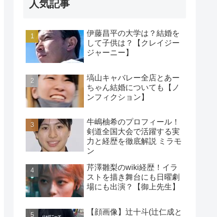
人気記事
伊藤昌平の大学は？結婚を
して子供は？【クレイジー
ジャーニー】
塙山キャバレー全店とあー
ちゃん結婚についても【ノ
ンフィクション】
牛嶋柚希のプロフィール！
剣道全国大会で活躍する実
力と経歴を徹底解説 ミラモ
ン
芹澤雛梨のwiki経歴！イラ
ストを描き舞台にも日曜劇
場にも出演？【御上先生】
【顔画像】辻十斗(辻仁成と