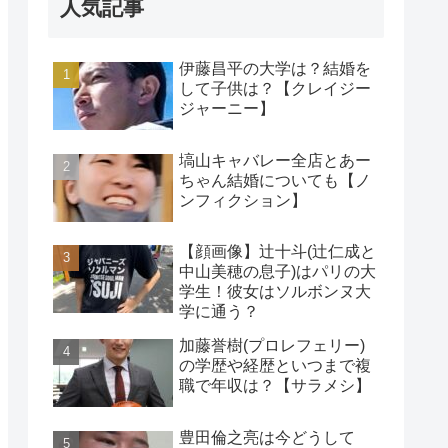
人気記事
伊藤昌平の大学は？結婚を
して子供は？【クレイジー
ジャーニー】
塙山キャバレー全店とあー
ちゃん結婚についても【ノ
ンフィクション】
【顔画像】辻十斗(辻仁成と
中山美穂の息子)はパリの大
学生！彼女はソルボンヌ大
学に通う？
加藤誉樹(プロレフェリー)
の学歴や経歴といつまで複
職で年収は？【サラメシ】
豊田倫之亮は今どうして