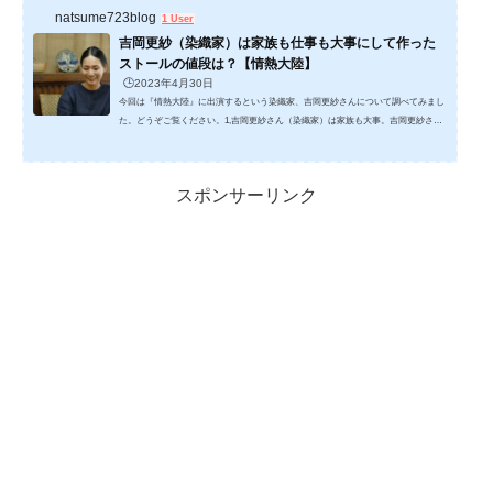
natsume723blog
1 User
吉岡更紗（染織家）は家族も仕事も大事にして作った
ストールの値段は？【情熱大陸】
🕒️2023年4月30日
今回は『情熱大陸』に出演するという染織家、吉岡更紗さんについて調べてみまし
た。どうぞご覧ください。1,吉岡更紗さん（染織家）は家族も大事。吉岡更紗さん
（染織家）は、染司そめのつかさよしおか の5代目吉岡幸雄さんの娘として生まれ
ます。 更紗さんは三姉妹の末っ子だったことから、染司よしおか は、いずれ自分
が継ぐんだろうなぁ…と思っていたそうです。 大学を卒業した後、知人の紹介でイ
スポンサーリンク
ッセイ・ミヤケに勤めますが、染司よしおか を継ぐことを考えて、愛媛県の西予市
野村シルク博物館で染織技術を学びます。&nbs...