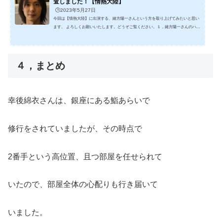
査しました！【情熱大陸】
🕒️2023年5月27日
今回は【情熱大陸】に出演する、緒方陽一さんという方を取り上げてみたいと思い
ます。 よろしくお願いいたします。どうぞご覧ください。１，緒方陽一さんのハチ
ミツの値段が気になり調査しました！緒方陽一さんのハチミツは、買える場所も都
内にあります。 ■販売店舗：Khmer Rabbit HoneyオンラインショップSALON DE TH
É LÙVOND https://luvond.net/（150-0001 東京都渋谷区神宮前4-4-11根津プレイス
表参道 2F）■発売元： Rabbit Radiance Japan株式会社 5/28の放送後に通販が売り切
４，まとめ
れていました。Luvond Rabbi...
幸後綿衣さんは、銀座にある鮨あらいで
修行をされていましたが、その時点で
2番手という高位置、且つ部屋を任せられて
いたので、部屋全体の心配りも行き届いて
いました。