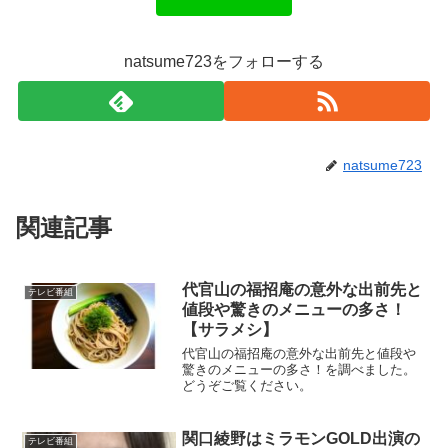
natsume723をフォローする
natsume723
関連記事
代官山の福招庵の意外な出前先と
テレビ番組
値段や驚きのメニューの多さ！
【サラメシ】
代官山の福招庵の意外な出前先と値段や
驚きのメニューの多さ！を調べました。
どうぞご覧ください。
関口綾野はミラモンGOLD出演の
テレビ番組