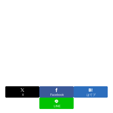
X
Facebook
はてブ
LINE