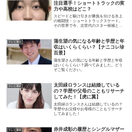
注目選手！ショートトラックの実
力や高校はどこ？
スピードと駆け引きが勝負を分ける氷上
の格闘技・ショートトラックスケート。
その世界で今、次世代のスター候補とし
て注目を集めているのが関口綾野さんで
す。人気番組ミラモンGOLDへの出演を
きっかけに、その実力や素顔に関心が高
蒲生望の気になる年齢と学歴と年
テレビ番組
まっています。「どんな...
収はいくらくらい？【ナニコレ珍
百景】
蒲生望さんの気になる年齢と学歴と年収
はいくらくらい？調べてみました。どう
ぞご覧ください。
太田緑ロランスは結婚している
テレビ番組
の？学歴や父母のこともリサーチ
してみた！【虎に翼】
太田緑ロランスさんは結婚しているの？
学歴やお父様やお母様のこともリサーチ
してみました！
赤井成彰の履歴とシングルマザー
テレビ番組