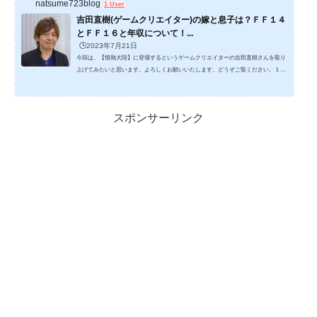
natsume723blog
1 User
吉田直樹(ゲームクリエイター)の嫁と息子は？ＦＦ１４
とＦＦ１６と年収について！...
🕒️2023年7月21日
今回は、【情熱大陸】に登場するというゲームクリエイターの吉田直樹さんを取り
上げてみたいと思います。よろしくお願いいたします。どうぞご覧ください。１，
吉田直樹(ゲームクリエイター)のお嫁さんと息子さんは？まず、吉田直樹さんは、
北海道札幌に生まれ、高校までは函館に住み函館稜北高校を卒業します。 そして札
幌のハドソン系の専門学校を卒業して、1993年にはハドソン(現・KONAMI)に入社
スポンサーリンク
します。 ボンバーマンとかを作っていて、デザイン性を認められたようです。その
後は2005年にスクエア・エニックスに入社しま...