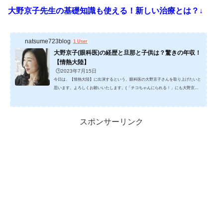
大野京子先生の基礎知識も使える！新しい治療とは？↓
natsume723blog
1 User
大野京子(眼科医)の経歴と旦那と子供は？驚きの年収！
【情熱大陸】
🕒️2023年7月15日
今日は、【情熱大陸】に出演するという、眼科医の大野京子さんを取り上げたいと
思います。よろしくお願いいたします。(「チコちゃんにられる！」にも大野京子
先生は出演していました。先生の専門領域の話が話題になっていましたね。)１，
大野京子(眼科医)の経歴は？大野京子さんは、出身は三重県志摩市で、進学校に通
っていたのでしょうね、三重県志摩市周辺の進学校は、・三重県立 伊勢高校 国際
スポンサーリンク
科学 共学偏差値 64以上・三重県立 松阪高校 理数 共学偏差値 62以上・三重県立 伊
勢高校 普通 共学偏差値 60以上・三重県立 松阪高校 普...