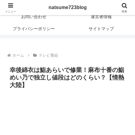
日常に新しさや興味深さや面白さを！
natsume723blog
メニュー
検索
お問い合わせ
運営者情報
プライバシーポリシー
サイトマップ
ホーム
テレビ番組
幸後綿衣は鮨あらいで修業！麻布十番の鮨
めい乃で独立し値段はどのくらい？【情熱
大陸】