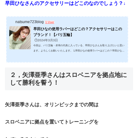
早田ひなさんのアクセサリーはどこのなのでしょう？↓
natsume723blog
1 User
早田ひなの使用ラバーはどこの？アクセサリーはこの
ブランド！【パリ五輪】
🕒️2024年3月3日
今回は、パリ五輪・卓球の代表に入っている、早田ひなさんを取り上げたいと思い
ます。よろしくお願いいたします。 1,早田ひなの使用ラバーはどこの？早田ひなさ
んの、使用しているラバーですが、キョウヒョウ3国狂ブルーを表裏で使っている
みたいです。 ↑これが、キョウヒョウ3国狂ブルーの表です。引用元：https://takky
u-navi.jp/rubber/ 表が赤で、裏が黒です。いまでは、片面が黒であればもう1面は何
色でも良いそうです。 ↑これがキョウヒョウ３国狂ブルーの裏です。表裏の差が
２，矢澤亜季さんはスロベニアを拠点地に
無いですね。袋は一緒…です。引用...
して勝利を誓う！
矢澤亜季さんは、オリンピックまでの間は
スロベニアに拠点を置いてトレーニングを