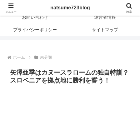
日常に新しさや興味深さや面白さを！
natsume723blog
メニュー
検索
お問い合わせ
運営者情報
プライバシーポリシー
サイトマップ
ホーム
未分類
矢澤亜季はカヌースラロームの独自特訓？
スロベニアを拠点地に勝利を誓う！