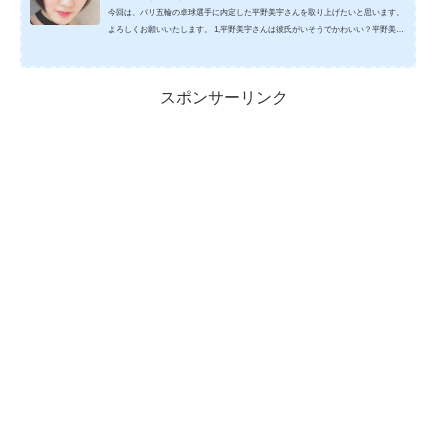
今回は、パリ五輪の卓球選手に内定した平野美宇さんを取り上げたいと思います。
よろしくお願いいたします。 1,平野美宇さんは彼氏がいそうでかわいい？平野美宇
さんは、彼氏がいそうなかわいい方ですが、彼氏の話は探しても見つかりませんで
した。 平野美宇さん引用元：https://hochi.news/articles/ すっごくかわいい方だと
思うのですが、パリ五輪に内定まで大変でしたでしょうし、これからもパリ五輪で
スポンサーリンク
いろいろな国の人たちと渡り合わないといけないのは、一般の方が考える以上にも
のすごく大事なことなのだと思います。&...