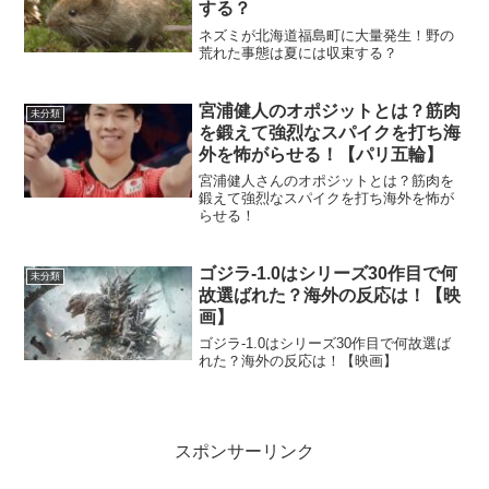
する？
ネズミが北海道福島町に大量発生！野の
荒れた事態は夏には収束する？
宮浦健人のオポジットとは？筋肉
未分類
を鍛えて強烈なスパイクを打ち海
外を怖がらせる！【パリ五輪】
宮浦健人さんのオポジットとは？筋肉を
鍛えて強烈なスパイクを打ち海外を怖が
らせる！
ゴジラ-1.0はシリーズ30作目で何
未分類
故選ばれた？海外の反応は！【映
画】
ゴジラ-1.0はシリーズ30作目で何故選ば
れた？海外の反応は！【映画】
スポンサーリンク