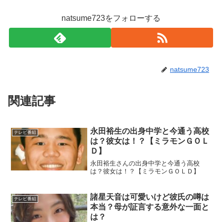
natsume723をフォローする
natsume723
関連記事
永田裕生の出身中学と今通う高校
テレビ番組
は？彼女は！？【ミラモンＧＯＬ
Ｄ】
永田裕生さんの出身中学と今通う高校
は？彼女は！？【ミラモンＧＯＬＤ】
諸星天音は可愛いけど彼氏の噂は
テレビ番組
本当？母が証言する意外な一面と
は？