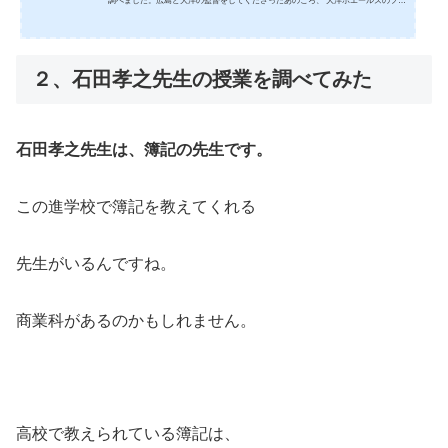
調べました。広島と大洋の監督をしてくださったあのころ、 大洋ホエールズのファ
ンだった私は、本当にお世話になっておりました。 大洋は勝てなかったけど、その
後古葉さんが育ててくださった選手やコーチ・監督が優勝しました。 その古葉さん
のこと調べました。どうぞご覧ください。１、古葉竹識さんの家族の調査をしまし
た！ご家族の情報はあまり出てこないのですが、出てきた三男の隆明さんと、孫娘
２、石田孝之先生の授業を調べてみた
の陽奈さんの情報をお伝えします。&nbsp...
石田孝之先生は、簿記の先生です。
この進学校で簿記を教えてくれる
先生がいるんですね。
商業科があるのかもしれません。
高校で教えられている簿記は、