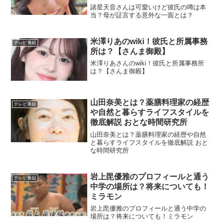
諸星天音さんは可愛いけど彼氏の噂は本
当？母が証言する意外な一面とは？
米澤りあのwiki！彼氏と所属事務
テレビ番組
所は？【さんま御殿】
米澤りあさんのwiki！彼氏と所属事務所
は？【さんま御殿】
山田奈美とは？薬膳料理家の経歴
テレビ番組
や自然と暮らすライフスタイルを
徹底解説 おとな時間研究所
山田奈美とは？薬膳料理家の経歴や自然
と暮らすライフスタイルを徹底解説 おと
な時間研究所
岩上毘優雅のプロフィールと通う
テレビ番組
中学の場所は？将来についても！
ミラモン
岩上毘優雅のプロフィールと通う中学の
場所は？将来についても！ミラモン