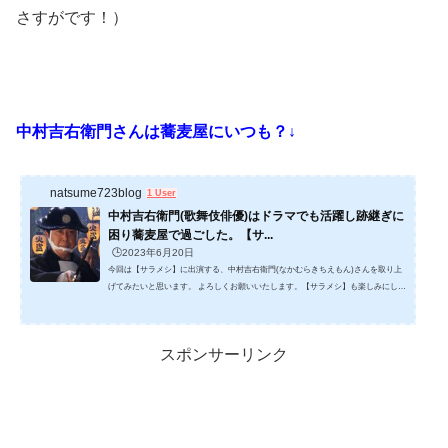
さすがです！）
中村吉右衛門さんは蕎麦屋にいつも？↓
natsume723blog
1 User
中村吉右衛門(歌舞伎俳優)はドラマでも活躍し跡継ぎに
困り蕎麦屋で過ごした。【サ...
🕒️2023年6月20日
今回は【サラメシ】に出演する、中村吉右衛門(なかむらきちえもん)さんを取り上
げてみたいと思います。 よろしくお願いいたします。【サラメシ】も楽しみにして
います。1,中村吉右衛門さん(歌舞伎俳優)は時代劇ドラマで大活躍した！中村吉右
衛門さんといえば、池波正太郎さん 原作の【鬼平犯科帳】ですね。 中村吉右衛門
さんは、テレビ時代劇【鬼平犯科帳】の主役・長谷川平蔵を1989~2016年と、17年
スポンサーリンク
も努めました。(撮った本数は150本にもなるとか！) 原作者の池波正太郎さんに
「鬼平は、二代目の中村吉右衛門だ！」と、...