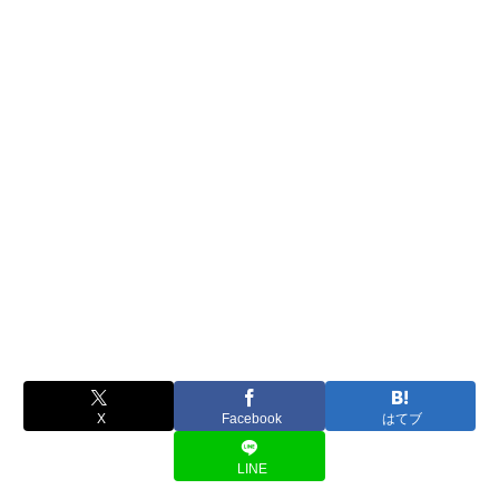
X
Facebook
はてブ
LINE