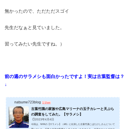
無かったので、ただただスゴイ
先生だなぁと見ていました。
習ってみたい先生ですね。）
前の週のサラメシも面白かったですよ！実は古葉監督は？
↓
natsume723blog
1 User
古葉竹識の家族や広島マリーナの玉子カレーと天ぷら
の調査をしてみた。【サラメシ】
🕒️2023年4月4日
今回は、NHKの【サラメシ】（4/6）に出演した古葉竹識こばたけしさんについて