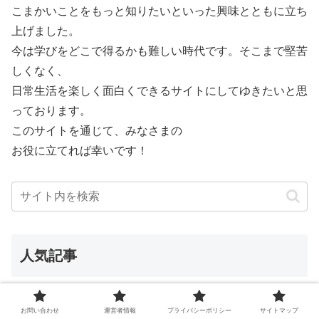
こまかいことをもっと知りたいといった興味とともに立ち
上げました。
今は学びをどこで得るかも難しい時代です。そこまで堅苦
しくなく、
日常生活を楽しく面白くできるサイトにしてゆきたいと思
っております。
このサイトを通じて、みなさまの
お役に立てれば幸いです！
人気記事
伊藤昌平の大学は？結婚をして子供
は？【クレイジージャーニー】
お問い合わせ
運営者情報
プライバシーポリシー
サイトマップ