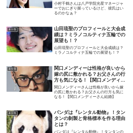
小村千鶴さんは八戸学院光星マネージャ
ーでおにぎり握っているけど、彼氏はい
るのかなぁ？
山田琉聖のプロフィールと大会成
未分類
績は？ミラノコルティナ五輪での
展望も！？
山田琉聖のプロフィールと大会成績は？
ミラノコルティナ五輪での展望も！？
関口メンディーは性格が良いから
未分類
嫁の尻に敷かれる？お父さんの行
方も気になる！【関口メンディー
結婚】
関口メンディーさんは性格が良いから嫁
の尻に敷かれる？お父さんの行方も気に
なる！【関口メンディーさん結婚】
パンダは『レンタル動物』！タン
未分類
タンの剝製と骨格標本を作る理由
とは？
パンダは『レンタル動物』！タンタンの