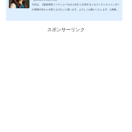
今日は、【超多様性トークショー!なれそめ】に出演するミセストランスジェンダー
の髙橋大奈さんを取り上げたいと思います。よろしくお願いいたします。1,髙橋大
奈さんの年収は？髙橋大奈さん(ミセストランスジェンダー)は、YouTubeにかなり
たくさん動画を出していますが、その年収は？ 髙橋大奈さんのYouTubeでの収入で
す。(推定) 2023（推定）月収248 万円年収2,976 万円 引用元：https://viewreward.net/
スポンサーリンク
youtuber-nenshu-keisan いまは、モデルさんなどもされているみたいですし、他に
できることもたくさんある...