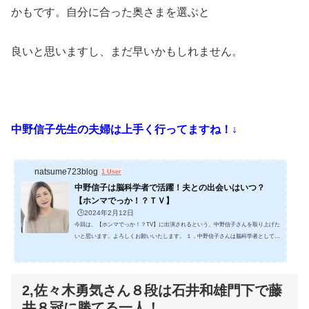
かもです。自分に合った奥さまを選ぶと
良いと思いますし、まだ早いかもしれません。
中野信子先生の夫婦は上手く行ってますね！↓
natsume723blog
1 User
中野信子は脳科学者で活躍！夫との出会いはいつ？
【ホンマでっか！？ＴＶ】
🕒️2024年2月12日
今回は、【ホンマでっか！？TV】に出演されるという、中野信子さんを取り上げた
いと思います。よろしくお願いいたします。 １，中野信子さんは脳科学者として活
躍！脳科学者とは一体どういった職業なのでしょうか？ 脳科学の面白さを説いた話
がありました。 脳科学の最大の魅力は、さまざまな精神機能がどのようにして実現
するかという、その基本原理を知ることにあります。脳をつくっている細胞の働
き、脳細胞を作っている分子の作用、そして分子をタイミング良く作り、働かせる
2,佐々木勇気さん８段は石井和雄門下で藤
遺伝子の働きが解ってきました。 ...
井８冠に勝てる一人！