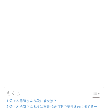
もくじ
1,佐々木勇気さん８段に彼女は？
2,佐々木勇気さん８段は石井和雄門下で藤井８冠に勝てる一