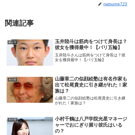
natsume723
関連記事
玉井陸斗は筋肉をつけて身長は？
未分類
彼女を獲得最中！【パリ五輪】
玉井陸斗さんは筋肉をつけて身長は？彼
女を獲得最中！【パリ五輪】
山藤章二の似顔絵塾は有名作家も
未分類
出て松尾貴史に引き継がれた！家
族は？
山藤章二の似顔絵塾は松尾貴史に引き継
がれた！家族は？
小村千鶴は八戸学院光星マネージ
未分類
ャーでおにぎり握り彼氏はいる
の？