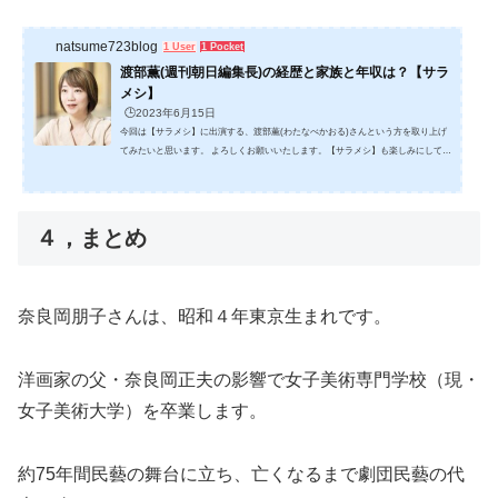
natsume723blog
1 User
1 Pocket
渡部薫(週刊朝日編集長)の経歴と家族と年収は？【サラ
メシ】
🕒️2023年6月15日
今回は【サラメシ】に出演する、渡部薫(わたなべかおる)さんという方を取り上げ
てみたいと思います。 よろしくお願いいたします。【サラメシ】も楽しみにしてい
ます。１，渡部薫さん(「週刊朝日」編集長)の経歴は？渡部薫さんは、1970年、東
京都生まれで、53～54歳ですね。 95年朝日新聞社入社して、秋田支局、東京地域報
道部などを経て、2014年から週刊朝日の記者となります。 15年副編集長、16年AER
A編集長代理、19年宣伝プロモーション部長を経て 21年4月からは現職「週刊朝
４，まとめ
日」編集長です。 編集長...
奈良岡朋子さんは、昭和４年東京生まれです。
洋画家の父・奈良岡正夫の影響で女子美術専門学校（現・
女子美術大学）を卒業します。
約75年間民藝の舞台に立ち、亡くなるまで劇団民藝の代