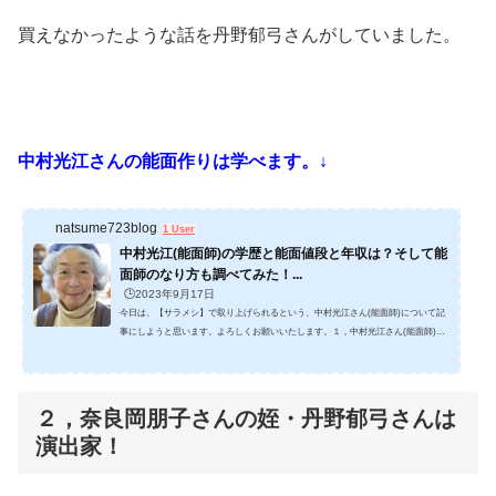
買えなかったような話を丹野郁弓さんがしていました。
中村光江さんの能面作りは学べます。↓
natsume723blog
1 User
中村光江(能面師)の学歴と能面値段と年収は？そして能
面師のなり方も調べてみた！...
🕒️2023年9月17日
今日は、【サラメシ】で取り上げられるという、中村光江さん(能面師)について記
事にしようと思います。よろしくお願いいたします。１，中村光江さん(能面師)の
学歴と年齢は？中村光江さん(能面師)は、1947年三重県に生まれ、1969年京都市立
美術大学（現・京都市立芸術大学）の洋画科を卒業します。 ここから逆算すると、
76歳くらいだと思います。美大出なので浪人していることもあり得ますが、それで
も卒業後の就職を考えると2浪が限度なので76～78歳くらいなのではないかと考え
２，奈良岡朋子さんの姪・丹野郁弓さんは
ます。(生まれた年がわかったので、76歳ですね)&nbs...
演出家！