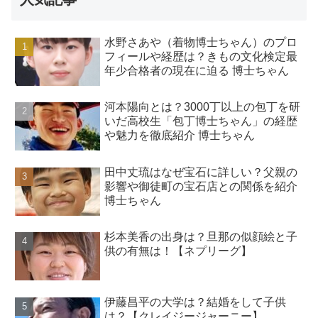
水野さあや（着物博士ちゃん）のプロ
フィールや経歴は？きもの文化検定最
年少合格者の現在に迫る 博士ちゃん
河本陽向とは？3000丁以上の包丁を研
いだ高校生「包丁博士ちゃん」の経歴
や魅力を徹底紹介 博士ちゃん
田中丈琉はなぜ宝石に詳しい？父親の
影響や御徒町の宝石店との関係を紹介
博士ちゃん
杉本美香の出身は？旦那の似顔絵と子
供の有無は！【ネプリーグ】
伊藤昌平の大学は？結婚をして子供
は？【クレイジージャーニー】