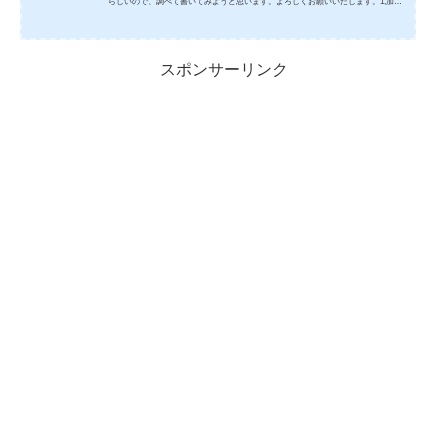
らしいので、調べて書いてみようと思います。よろしくお願いいたします。1,加藤
誉樹さん(プロレフェリー)の学歴は？加藤誉樹さん(プロレフェリー)は、高校時代
もバスケットをやっていて、大学は慶応義塾大学に入ったのですが、そこで怪我を
してしまいます。そして、バスケットを辞めるか迷っていたときに、仲間にレフェ
スポンサーリンク
リーをできそうだ、と言われて一念発起します。 慶応義塾大学大学院健康マネジメ
ント研究科へ進学し、 2013年、同研究科修了します...